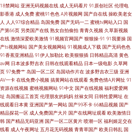
18禁网站
亚洲无码视频在线
成人无码看片
91原创社区
伦理电
影香港
成人免费
蜜桃91色色
A片视频网
国产自在线
操欧美老女
人
人人97综合精品
岛国免费
国产无码一二
蜜桃tv网站入口
国
产第66页
另类国产在线
熟女自拍偷拍
青青久视频
久草新视频
在线
激情深爱欧美激情
91视频官网国产
狠狠操-91
91我要操
国
产ts视频网站
国产美女视频网站
91视频成人下载
国产无码色色
91香蕉亚洲精品
91伊人加勒比
欧美狠狠插
日韩精品高清
黄色
av网
日本波多野吉衣
日韩在线观看精品
日本一级电影
久草网
页
97免费艹
岛国一区二区
岛国动作片在
波多野吉衣三级
亚洲
AV一卡
在线免费小视频
搞黄网站在线观看
免费色情A片网扯
91
资源在线视频
蜜桃视频网站
91中文
国产在线视频
福利爱爱网
址
岛国搬运工首页
伦理朋友的妈妈
丝袜女同
日韩性爱网址
在
线观看日本黄
亚洲国产第一网站
国产99不卡
66精品视频
国产
精品探花一区
成人免费国产大片
国产在线网址观看
欧美激情日
韩
国产精品无码亚洲
国产一区二区黄片
喷潮一区
福利姬足交在
线看
成人午夜网址
五月花无码视频
青青草国产
欧美日韩乱
国