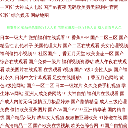
一区|91大神成人电影|国产av夜夜|无码欧美另类|福利社官网
92|91综合娱乐
网站地图
久草视频国产精品 欧美人人艹 91孕妇被操大片 香蕉视讯 国产大片中文字幕
日本一级大片
微拍福利在线观看
91香蕉APP
国产二区三区
国产
精品性
乱伦种子
美国伦理大片
国产二区在线观看
美女伦理视频
狼友专区 极品色色影院 91人人看 老熟女做爱一区 91色人妻 成人青青草久久
福利偷拍小视频
91社区国产
丁香五月天堂
欧美变态一区
国产
综合在线观看
国产免费一级片
福利视频资源站
成人午夜在线观
四虎影城库 影音av网址 三级片av片 在线视频污 人妖伪娘 91视网站 偷拍伊
看
欧美图片在线观看
在线观看h视频
国产a级0
变性人妖
国产福
利永久
日韩中文字幕观看
足交在线播放91
丁香五月色网站
黄
人 伊人影音成人网 超碰美女 人人肏艹 国产tv精品 国产三级视频 熟女福利资
色3级抢网站
国产一区二区
日本一级婬片
久久免费手机视频
学
生妹Av网站
亚洲人成免费网站
91大神自拍
福利片在线观看
国
源库 91成人天蚕 东方四虎aV 午夜AV性爱 久草免费福利站 福利微拍伦理 在
产成人内射无码
激情五月极品婷婷
国产剧情精品
成人三级伦理
线观看91视频 av资源一 91豆花网 操人妖网 午夜性伦理视频 美女午夜私人影
免费
偷怕欧美亚州图片
国产AV国产AV
97亚洲精华液
国内精自
线
国产精品3级片
成年女人视频
狠狠撸亚洲欧美
91操碰在线
国
院 91蜜臀不卡 91免费网 欧美99欧美 后入丰满少妇 午夜色色片 欧美性国产
产高清精品二区
国产欧美在线视频
欧美色综合网
91国产自拍偷