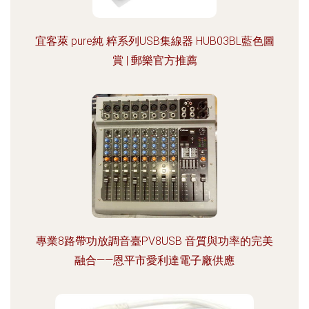
宜客萊 pure純 粹系列USB集線器 HUB03BL藍色圖
賞 | 郵樂官方推薦
專業8路帶功放調音臺PV8USB 音質與功率的完美
融合——恩平市愛利達電子廠供應