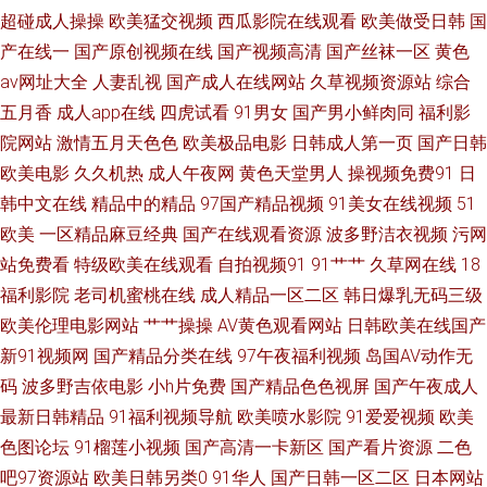
超碰成人操操
欧美猛交视频
西瓜影院在线观看
欧美做受日韩
国
日韩不卡影院 韩国综合色图 欧美AⅤ在线 久久狼友社 中文字幕狠狠干 欧美第
产在线一
国产原创视频在线
国产视频高清
国产丝袜一区
黄色
av网址大全
人妻乱视
国产成人在线网站
久草视频资源站
综合
一页www 91看视频黄入口 玖草aⅴ视频 国人影院 亚洲人成小说网站 人妻诱
五月香
成人app在线
四虎试看
91男女
国产男小鲜肉同
福利影
院网站
激情五月天色色
欧美极品电影
日韩成人第一页
国产日韩
惑影院 91成人视颖 白洁福利视频 操碰久久 91jiuyi 91精品娱乐 久草视频福
欧美电影
久久机热
成人午夜网
黄色天堂男人
操视频免费91
日
利站 狠狠干香蕉 91视频正片 天天干这里有精品 91人妻爽 老司机久草 久久
韩中文在线
精品中的精品
97国产精品视频
91美女在线视频
51
欧美
一区精品麻豆经典
国产在线观看资源
波多野洁衣视频
污网
在6 日本色情网站 波多结野毛片A片 超碰国产片 午夜影院黄 欧美性感AA视
站免费看
特级欧美在线观看
自拍视频91
91艹艹
久草网在线
18
福利影院
老司机蜜桃在线
成人精品一区二区
韩日爆乳无码三级
频 超碰久碰 人妖丝袜 99热艹逼 亚洲色情五月天 俺去也色网 狠狠干com 午
欧美伦理电影网站
艹艹操操
AV黄色观看网站
日韩欧美在线国产
新91视频网
国产精品分类在线
97午夜福利视频
岛国AV动作无
夜av资源 97色黄页大全网 婷婷天天日 久久在线青青草 大香蕉在九 A片网页
码
波多野吉依电影
小h片免费
国产精品色色视屏
国产午夜成人
最新日韩精品
91福利视频导航
欧美喷水影院
91爱爱视频
欧美
日本骚女日B 色图综合网 91吃瓜熟女 网站av三级片 天天肏屄在线 一区二还
色图论坛
91榴莲小视频
国产高清一卡新区
国产看片资源
二色
精品 午夜福利影院免费 久热这里只有 熟女91网 国家肏主播 51探花 欧美另
吧97资源站
欧美日韩另类0
91华人
国产日韩一区二区
日本网站