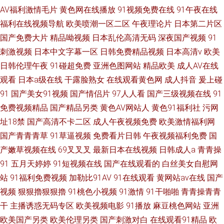
AV福利激情毛片
黄色网在线播放
91视频免费在线
91午夜在线
福利在线视频导航
欧美喷潮一区二区
午夜理论片
日本第二片区
国产免费大片
精品呦视频
日本乱伦高清无码
深夜国产视频
91
刺激视频
日本中文字幕一区
日韩免费精品视频
日本高清v
欧美
日韩伦理午夜
91碰超免费
亚洲色图网站
精品欧美
成人AV在线
观看
日本a级在线
干露脸熟女
在线观看黄色网
成人抖音
爰上碰
91
国产美女91视频
国产情侣片
97人人看
国产三级视频在线
91
免费视频精品
国产精品另类
黄色AV网站人
黄色91福利社
污网
址18禁
国产高清不卡二区
成人午夜视频免费
欧美激情福利网
国产青青青草
91草逼视频
免费看片日韩
午夜视频福利免费
国
产嫩草视频在线
69叉叉叉
最新日本在线视频
日韩成人a
青青操
91
五月天婷婷
91短视频在线
国产在线观看的
白丝美女自慰网
站
91福利免费视频
加勒比91AV
91在线观看
黄网站av在线
国产
视频
狠狠擼狠狠擼
91桃色小视频
91激情
91干啪啪
青青操青青
干
主播诱惑无码专区
欧美视频电影
91播放
麻豆桃色网站
亚洲
欧美国产另类
欧美伦理另类
国产刺激对白
在线观看91精品
欧