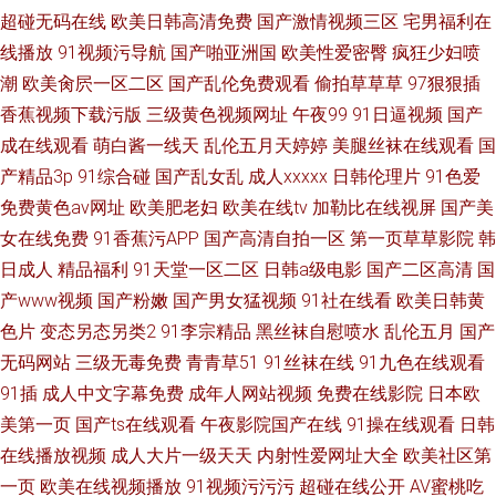
超碰无码在线
欧美日韩高清免费
国产激情视频三区
宅男福利在
线播放
91视频污导航
国产啪亚洲国
欧美性爱密臀
疯狂少妇喷
潮
欧美肏屄一区二区
国产乱伦免费观看
偷拍草草草
97狠狠插
香蕉视频下载污版
三级黄色视频网址
午夜99
91日逼视频
国产
成在线观看
萌白酱一线天
乱伦五月天婷婷
美腿丝袜在线观看
国
产精品3p
91综合碰
国产乱女乱
成人xxxxx
日韩伦理片
91色爱
免费黄色av网址
欧美肥老妇
欧美在线tv
加勒比在线视屏
国产美
女在线免费
91香蕉污APP
国产高清自拍一区
第一页草草影院
韩
日成人
精品福利
91天堂一区二区
日韩a级电影
国产二区高清
国
产www视频
国产粉嫩
国产男女猛视频
91社在线看
欧美日韩黄
色片
变态另态另类2
91李宗精品
黑丝袜自慰喷水
乱伦五月
国产
无码网站
三级无毒免费
青青草51
91丝袜在线
91九色在线观看
91插
成人中文字幕免费
成年人网站视频
免费在线影院
日本欧
美第一页
国产ts在线观看
午夜影院国产在线
91操在线观看
日韩
在线播放视频
成人大片一级天天
内射性爱网址大全
欧美社区第
一页
欧美在线视频播放
91视频污污污
超碰在线公开
AV蜜桃吃