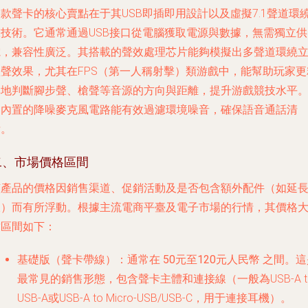
款聲卡的核心賣點在于其USB即插即用設計以及虛擬7.1聲道環
聲技術。它通常通過USB接口從電腦獲取電源與數據，無需獨立供
電，兼容性廣泛。其搭載的聲效處理芯片能夠模擬出多聲道環繞
體聲效果，尤其在FPS（第一人稱射擊）類游戲中，能幫助玩家更
準地判斷腳步聲、槍聲等音源的方向與距離，提升游戲競技水平
它內置的降噪麥克風電路能有效過濾環境噪音，確保語音通話清
晰。
二、市場價格區間
該產品的價格因銷售渠道、促銷活動及是否包含額外配件（如延
線）而有所浮動。根據主流電商平臺及電子市場的行情，其價格
致區間如下：
基礎版（聲卡帶線）
：通常在
50元至120元人民幣
之間。這
最常見的銷售形態，包含聲卡主體和連接線（一般為USB-A t
USB-A或USB-A to Micro-USB/USB-C，用于連接耳機）。