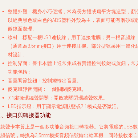
整體外觀
：機身小巧便攜，常為長方體或扁平方塊造型，顏
以經典
黑色
或
白色
的ABS塑料外殼為主，表面可能有磨砂或
微鏡面處理。
線材
：標配一根USB連接線，用于連接電腦；另一根音頻線
（通常為3.5mm接口）用于連接耳機。部分型號采用一體化
材設計。
控制界面
：聲卡本體上通常集成有實體控制按鍵或旋鈕，常
功能包括：
音量調節旋鈕
：控制總輸出音量。
麥克風靜音開關
：一鍵關閉麥克風。
7.1虛擬環繞聲開關
：開啟或關閉環繞聲效果。
LED指示燈
：用于顯示電源狀態或7.1模式是否激活。
五、接口與轉接器功能
這款聲卡本質上是一個
多功能音頻接口轉接器
。它將電腦的USB
頻信號，轉換為3.5mm模擬音頻信號輸出給耳機，同時接收來自