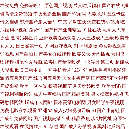
在线免费
免费潮喷
91原创国产视频
成人吃瓜福利
国产在线9
操
类春色 伊人福利导航 变态美女影院 日本人妻字幕 日本毛片视频 黑丝袜被捅
碰高清免费视频
午夜电影全集
国产AV无码
人妻系列
爱豆传媒
倩女幽魂
超清国产剧大全
91中文字幕在线
免费在线小视频
吃
内射 日韩成人免费A∨ 传媒视频五区 国模1024 超碰青青操 国产avwww 91
瓜福利小视频
免费91
国产日产亚洲精品
91社在线高清
人人草
香蕉
激情另类图片
亚洲欧美在线观看
成人三级成人三级
欧美老
超碰在线五月 老司机综合在线 91v91cn 久草福利网 超碰1931夫妻 91精品
女人bb
日日操第一页
91网豆花视频
91福利剧场
免费影视观看
91视频国产自拍
国产美女在线视频
欧美又大
无码四虎
女同激
999 五月婷色欲 午夜男人天堂影院 久久国产三级久久 久久综合av 91福利导
吻视频
极品性爱导航
欧美国产拳交喷奶
中文字幕第三页
超碰成
航 超碰美女在线 91大片成人痘音 久久香蕉网视频 日韩免费 午夜男人的天堂
人影视
欧美日韩中文一区
手机看片1204
91色快播
福利撸影院
激情五月天国产
综合网五月天
美女主播青草
国产高清不卡视频
国产福利久久 超碰老湿机 91露出 亚洲色情入口 91精品国自产 91深夜视频
四虎影视
欧美一区在线
操碰视频
五月天婷婷欧美
欧美大BB
国
产福利啪啪
欧洲成人午夜精品
国产精品美乳
男人操蜜桃视频
无
午夜男人的天堂 黄色废料91 婷婷五月网址 老司机无码视频 国产干逼电影 激
码射精网站
18成年人网站
日本高清电影网
男女啪啪午夜视频
免费电影在线观看
亚洲ab
成人少妇视频导航
91国产小青蛙
国
情五月花婷婷 人人超逼逼 福利午夜理论片 99草逼视频 97资源国产站 人人超
产成年免费网站
国产视频高清在线
精品香蕉
求a片网址
麻豆tv
超碰 成人免费 韩国三级黄色片 福利社试看一分钟 大香蕉6 亚洲日韩素人不
在线观看
在线撸丝片
91草碰
国产成人激情视频
黑料吃瓜精品