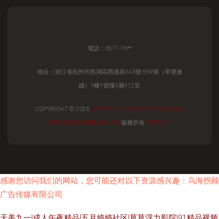
電話：0571-76**
地址：浙江省杭州市西湖區西溪路543號-569號（單號連
續）1幢1號樓4層412室
COPYRIGHT © 2026
WWW.GUANGWAENP.CN
USB
杭州
煥旭信息技術有限公司
USB
版權所有
SITEMAP
感谢您访问我们的网站，您可能还对以下资源感兴趣：乌海拐顾
广告传媒有限公司
天美九一|成人午夜精品|五月婷婷社区|草草浮力影院|91精品视频