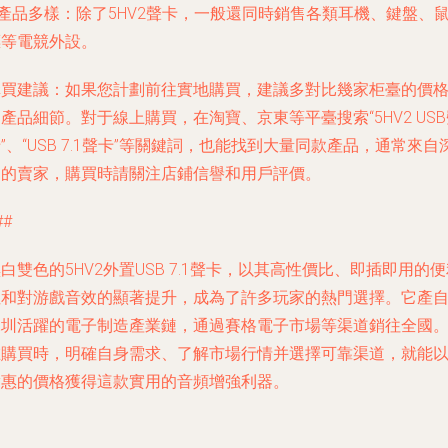
產品多樣
：除了5HV2聲卡，一般還同時銷售各類耳機、鍵盤、
標等電競外設。
購買建議
：如果您計劃前往實地購買，建議多對比幾家柜臺的價
產品細節。對于線上購買，在淘寶、京東等平臺搜索“5HV2 USB
”、“USB 7.1聲卡”等關鍵詞，也能找到大量同款產品，通常來自
圳的賣家，購買時請關注店鋪信譽和用戶評價。
##
白雙色的5HV2外置USB 7.1聲卡，以其高性價比、即插即用的
性和對游戲音效的顯著提升，成為了許多玩家的熱門選擇。它產
深圳活躍的電子制造產業鏈，通過賽格電子市場等渠道銷往全國
在購買時，明確自身需求、了解市場行情并選擇可靠渠道，就能
實惠的價格獲得這款實用的音頻增強利器。