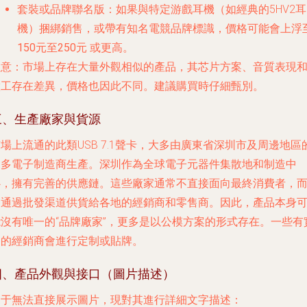
套裝或品牌聯名版
：如果與特定游戲耳機（如經典的5HV2耳
機）捆綁銷售，或帶有知名電競品牌標識，價格可能會上浮
150元至250元
或更高。
注意
：市場上存在大量外觀相似的產品，其芯片方案、音質表現
做工存在差異，價格也因此不同。建議購買時仔細甄別。
三、生產廠家與貨源
場上流通的此類USB 7.1聲卡，大多由
廣東省深圳市及周邊地區
眾多電子制造商生產。深圳作為全球電子元器件集散地和制造中
心，擁有完善的供應鏈。這些廠家通常不直接面向最終消費者，
是通過批發渠道供貨給各地的經銷商和零售商。因此，產品本身
能沒有唯一的“品牌廠家”，更多是以公模方案的形式存在。一些有
力的經銷商會進行定制或貼牌。
四、產品外觀與接口（圖片描述）
由于無法直接展示圖片，現對其進行詳細文字描述：