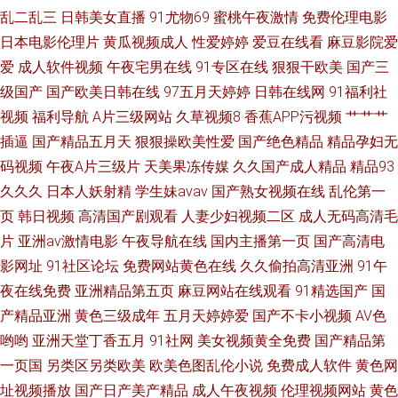
乱二乱三
日韩美女直播
91尤物69
蜜桃午夜激情
免费伦理电影
日本电影伦理片
黄瓜视频成人
性爱婷婷
爱豆在线看
麻豆影院爱
爱
成人软件视频
午夜宅男在线
91专区在线
狠狠干欧美
国产三
级国产
国产欧美日韩在线
97五月天婷婷
日韩在线网
91福利社
视频
福利导航
A片三级网站
久草视频8
香蕉APP污视频
艹艹艹
插逼
国产精品五月天
狠狠操欧美性爱
国产绝色精品
精品孕妇无
码视频
午夜A片三级片
天美果冻传媒
久久国产成人精品
精品93
久久久
日本人妖射精
学生妹avav
国产熟女视频在线
乱伦第一
页
韩日视频
高清国产剧观看
人妻少妇视频二区
成人无码高清毛
片
亚洲av激情电影
午夜导航在线
国内主播第一页
国产高清电
影网址
91社区论坛
免费网站黄色在线
久久偷拍高清亚洲
91午
夜在线免费
亚洲精品第五页
麻豆网站在线观看
91精选国产
国
产精品亚洲
黄色三级成年
五月天婷婷爱
国产不卡小视频
AV色
哟哟
亚洲天堂丁香五月
91社网
美女视频黄全免费
国产精品第
一页国
另类区另类欧美
欧美色图乱伦小说
免费成人软件
黄色网
址视频播放
国产日产美产精品
成人午夜视频
伦理视频网站
黄色