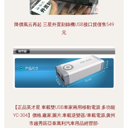
降價風云再起 三星外置刻錄機USB接口貨僅售549
元
【正品英才星 車載雙USB車家兩用移動電源 多功能
YC-304】價格,廠家,圖片,車載逆變器/車載電源,廣州
市越秀區亞泰萬利汽車用品經營部-