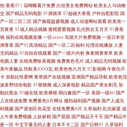
拍
香蕉911
花蝴蝶看片免费
白丝美女免费网站
欧美女人与动物
超碰97人人爱 伊人青青大香蕉 波多野氏黄色39 超碰从插 日本影院色 亚洲妞
交
国产精品无码电影
91插插库
97超碰大香蕉
户外自慰影院
国
产一区二区二区
国产偷窥盗摄视频
成人动漫网站观看
欧美第一
妞综合网 国产日逼视频 91密桃视频 护士h片 91老司机福利 后入jk美女 成人
页夜夜
91成人精品视频
蜜桃爱爱视频
乱伦熟女五月天
91香蕉
视
福利在线视频直播
一区xxxxx
岛国大片免费视频
一道日本亚
午夜剧场av 91主播共享福利 久久青草看片网站 99福利导航 伊人成人网站 日
洲香蕉
国产91高清精品
国产一区二区福利
伦理在线播放
人妻
韩插插插色 成人豆花社区亚洲 国产精品草草91 五月丁香综合久久 国产黄色
无码精品
91自拍在线观看
国产一级片内射
夜夜骑青青草
欧美
色图人妻
在线免费欧美视频
免费黄色毛片
成人精品无码视频
欧
网 91N污 国产39页 欧美AY视频 超碰久草 日本不卡1区 加勒比福利剧场 在线
美午夜极品
性欧美ⅩⅩⅩⅩ乱
欧美色色六月天
91影视网
午夜伦不
卡
加勒比性爱网
青草国产在线视频
亚洲国产精品导航
欧美色淫
AV视频网站 超碰久拍 日韩高清色图 福利第一导航视频 97超碰影视 欧美做爱
波多野结依电影
91狠狠撸
成人深夜电影
精品国产美女剃毛
加
勒比熟女
91碰在线
欧美裸模
萌白酱国产一区
美国一级AV
国产
导航 探花熟女 色五月超碰 白丝高潮玩哭 熟女风骚福利导航 欧洲韩日av电影
人在线成免费
免费黄色A片网址
微拍福利国产视频
国产人成无
av导航总站 天天干干欧美合集 av资源共享 超碰夫妻 超碰成人电影 91无码超
码视频
国产原创区色花堂
在线免费黄A片
久草福利
乱伦家庭
成
人午夜免费视频
人妖射精
国产屁屁
国产精品天干天
国产精品午
碰爱搞 欧美瑟瑟 九九精品九九国产 久久日日狠狠干 超碰91干干 玖玖资源36
夜一区
中文字幕无码人妻
日本不卡二区
国产日韩91
久草福利