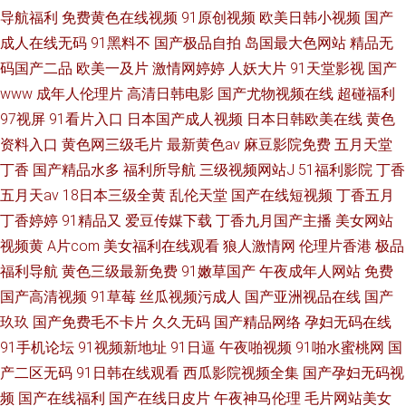
导航福利
免费黄色在线视频
91原创视频
欧美日韩小视频
国产
成人在线无码
91黑料不
国产极品自拍
岛国最大色网站
精品无
码国产二品
欧美一及片
激情网婷婷
人妖大片
91天堂影视
国产
www
成年人伦理片
高清日韩电影
国产尤物视频在线
超碰福利
97视屏
91看片入口
日本国产成人视频
日本日韩欧美在线
黄色
资料入口
黄色网三级毛片
最新黄色av
麻豆影院免费
五月天堂
丁香
国产精品水多
福利所导航
三级视频网站J
51福利影院
丁香
五月天av
18日本三级全黄
乱伦天堂
国产在线短视频
丁香五月
丁香婷婷
91精品又
爱豆传媒下载
丁香九月国产主播
美女网站
视频黄
A片com
美女福利在线观看
狼人激情网
伦理片香港
极品
福利导航
黄色三级最新免费
91嫩草国产
午夜成年人网站
免费
国产高清视频
91草莓
丝瓜视频污成人
国产亚洲视品在线
国产
玖玖
国产免费毛不卡片
久久无码
国产精品网络
孕妇无码在线
91手机论坛
91视频新地址
91日逼
午夜啪视频
91啪水蜜桃网
国
产二区无码
91日韩在线观看
西瓜影院视频全集
国产孕妇无码视
频
国产在线福利
国产在线日皮片
午夜神马伦理
毛片网站美女