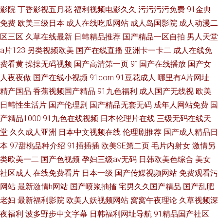
影院
丁香影视五月花
福利视频电影久久
污污污污免费
91金典
免费
欧美三级日本
成人在线吃瓜网站
成人岛国影院
成人动漫二
区三区
久草在线最新
日韩精品推荐
国产精品一区自拍
男人天堂
a片123
另类视频欧美
国产在线直播
亚洲卡一卡二
成人在线免
费看黄
操操无码视频
国产高清第一页
91国产在线播放
国产女
人夜夜做
国产在线小视频
91com
91豆花成人
哪里有A片网址
精产国品
香蕉视频国产精品
91九色福利
成人国产无线视
欧美
日韩性生活片
国产伦理剧
国产精品无套无码
成年人网站免费
国
产精品1000
91九色在线视频
日本伦理片在线
三级无码在线天
堂
久久成人亚洲
日本中文视频在线
伦理剧推荐
国产成人精品日
本
97甜桃品种介绍
91插插插
欧美SE第二页
毛片内射女
激情另
类欧美一二
国产色视频
孕妇三级av无码
日韩欧美色综合
美女
社区成人
在线免费看片
日本一级
国产传媒视频网站
免费观看污
网站
最新激情h网站
国产喷浆抽搐
宅男久久国产精品
国产乱肥
老妇
最新福利影院
欧美人妖视频网站
窝窝午夜理论
久草视频深
夜福利
波多野步中文字幕
日韩福利网址导航
91精品国产社区