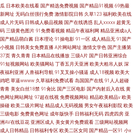
瓜
日本欧美在线看
国产精选免费视频
国产精品91视频
69热最
新网址
无码白丝强行免费
激情影院日韩
久草123
福利欧美在线
成人片无码
日韩成人极品视频
国产在线诱惑
乱人xxxxx
超黄无
码
三级黄色图片
91免费看视频
精品午夜福利网
精品亚洲成a人
国产精品萌白酱
日本理论
91操电影
91一区
成人精品无
91国产
小视频
日韩美女免费直播
A片网站网址
激情文学色
国产主播第
37页
青久青青
日本精品在线播放
三级A片
国产日韩亚洲综合
91短视频网站
欧美骚网站
丁香五月天亚洲
欧美大粗吊人妖
深
夜福利亚洲
人兽福利导航
91叉叉操小骚逼
成人18视频
欧美大
鸡吧
草逼wwww
久草福利免费试看
岛国国产在线
91人人超碰
青青
美女白丝18禁
91肏比
国产三区电影
国产内射后入在线
黄
色网址网站网址
97超在线视
免费视频网站
精品欧美精品v
欧美
操碰
欧美二级片网址
精品成人无码视频
男女午夜福利影院
欧美
三级电影
免费黄色网址
成年版快手
日韩福利无码
四虎四房
亚
洲AV在线豆花
亚洲区成人
美女黄片免费观看
三级网站视频网
成人日韩精品
日韩福利专区
欧美二区女同
国产精品一区91
小x