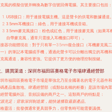
麥克風的模擬信號并轉換為數字信號回傳電腦。其主要接口包括
USB接口
：用于連接電腦主機。這是聲卡的供電和數據通道
3.5mm耳機接口
：綠色，用于連接耳機或音箱。
3.5mm麥克風接口
：粉色或紅色，用于連接麥克風（如果耳
自帶麥克風，通常只需接入耳機接口即可）。
轉接器功能
體現在：對于只有單一3.5mm復合接口（耳機麥克風二
合一）的筆記本電腦或手機，通過此聲卡可以分離出獨立的耳機
麥克風通道，兼容性更強。它提供了更方便的物理控制按鍵。
六、購買渠道：深圳市福田區賽格電子市場肆通經營部
深圳市福田區賽格電子市場
是華強北乃至全國著名的電子元器件
數碼產品集散地。
肆通經營部
（或類似名稱的柜臺）是該市場內
多經營電腦外設、音頻設備的商戶之一。這類商戶的特點是：
貨源充足
：背靠深圳制造業，能快速獲取最新產品。
價格靈活
：批發價通常更具競爭力，但零售時可能需要議價。