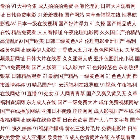
偷拍
91大神合集
成人拍拍拍免费
香港伦理剧
日韩大片观看网
卡 伊人狠狠干 成人sss网站 激情网站 超碰97www 亚洲国产人妖ts 免费毛片
址
日韩免费电影
91羞羞视频
国产网站
青草全福视在线
性导航
影视AV
日本一级在线视频
国产好片浮力
91久操
国产精品成人
网址 伊人久久国产 五月天色婷姐 国家专区一二三 黄色片大全 亚洲污久 国产
在线
精品免费看
人人看操碰
午夜伦理电影网
久久国自产拍精品
高清乱码0
国产欧美
日韩三级黄色A片
伦理电影亚洲国产
福利
自拍第五页 狼友福利社 a欧美性爱 岛国av在线看 九一老司机福利 东京热成
姬黄色网址
欧美伊人影院
丁香成人五月花
黄色网网址女
久草视
频最新网址
日韩大片在线看
久久亚洲人成
亚州色图乱伦小说
国
人网A片 久久视5 www日本A 免费看黄色片子 97日韩色情 久草女同精品 影
产va免费观看
国产人妖第二
成人影片h
91色婷婷瑟色
东京热狠
音先锋丝袜丝足 成人淫视频 福利社体验三分钟 男人的天堂无码 伦理色色亚
狠草
日韩精品观看
91最新国产精品
一级黄色网
91色色人妻
都
市激情婷婷
91精品国产91
云涩福利在线导航
91视色
午夜福利
洲 亚洲无码东方AV 操人妻在线 日本成人A片网址 日本色色图 豆花AV在线播
在线网站
91直播
91处女
伊人网青青草
国产又爽又黄又无
久草
福利资源网
东方成人在线
国产一级免费大片
成年免费视频网站
放 亚洲欧洲色图 午夜晚间福利 狼人综合婷婷五月 91豆花免费看片 另类图片
国产在线播放网站
亚洲日本视频
淫淫网网
成人影视国产在线
深
夜福利网址
欧美在线免费看
日夜夜欧美
国产大片中文字幕
国产
欧美色图 91色蝌蚪导航 九一视频免费观看 玖草视频在线 久草资源子线 韩日
片91
操久婷婷
91视频你懂得
黄色三级片毛片
免费电影片
日韩
欧美爱爱
成人亚洲区
欧美性16
成人色情黄片在线
在线观看亚
欧美三区 成人午夜剧场av 超碰人人草73 九一亚洲网站 成人福利视频网 AV资