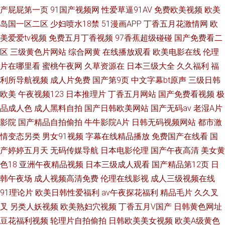
产屁屁第一页
91国产视频网
性爱草逼91AV
免费欧美视频
欧美
岛国一区二区
少妇喷水18禁
51漫画APP
丁香五月花激情网
欧
美爱爱tv视频
免费五月丁香视频
97香蕉超级碰碰
国产免费看二
区
三级黄色片网站
综合网黄
在线播放观看
欧美电影在线
伦理
片在哪里看
蜜桃午夜网
久草资源在
日本三级大全
久久福利
福
利所导航视频
成人片免费
国产第9页
中文字幕bt原声
三级日韩
欧美
午夜视频123
日本推理片
丁香五月网站
国产免费看视频
极
品成人色
成人黑料自拍
国产日韩欧美网站
国产无码av
老湿A片
影院
国产精品自拍偷拍
牛牛影院A片
日韩无码视频网站
都市激
情变态另类
男女91视频
字幕在线精品播放
免费国产在线看
国
产婷婷五月天
无码传媒导航
日本电影伦理
国产午夜高清
美女黄
色18
亚洲午夜精品视频
日本三级成人观看
国产精品第12页
日
韩午夜场
成人视频高清免费
伦理在线影视
成人三级视频在线
91理论片
欧美日韩性爱福利
av午夜探花福利
精品毛片
久久叉
叉
另类人妖视频
欧美熟妇穴视频
丁香五月V国产
日韩黄色网址
豆花福利视频
轮理片自拍偷拍
日韩欧美美女视频
欧美A级黄色