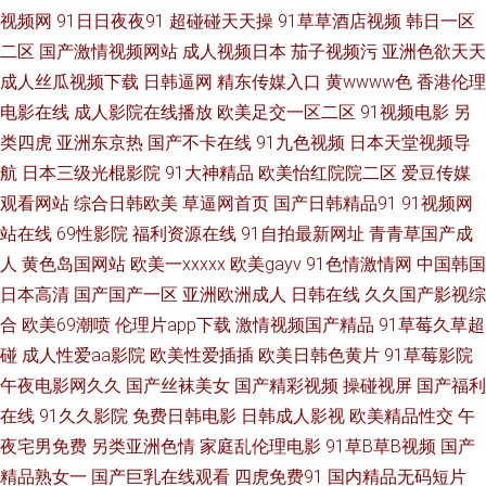
视频网
91日日夜夜91
超碰碰天天操
91草草酒店视频
韩日一区
熟女磁力链接 TS人妖丝袜自慰 国产地址一二 人妻自拍色图 wwwav黄色 AV
二区
国产激情视频网站
成人视频日本
茄子视频污
亚洲色欲天天
成人丝瓜视频下载
日韩逼网
精东传媒入口
黄wwww色
香港伦理
男人的天堂網 日本三级人妻 日韩中文视频 最新91网址 wwwav亚洲 色穴穴
电影在线
成人影院在线播放
欧美足交一区二区
91视频电影
另
类四虎
亚洲东京热
国产不卡在线
91九色视频
日本天堂视频导
网 超碰高潮 91观看国产白丝 欧美性vahd 精品成人毛久久片 色亭亭福利导航
航
日本三级光棍影院
91大神精品
欧美怡红院院二区
爱豆传媒
欧日美粗 大香蕉伊人97 国产TV在线观看 海角tv91 国产精品九九九九 成人免
观看网站
综合日韩欧美
草逼网首页
国产日韩精品91
91视频网
站在线
69性影院
福利资源在线
91自拍最新网址
青青草国产成
费视频网 日韩狼友网 老司机午夜视频 91成人软件 丝袜玉足射 69AV电影院
人
黄色岛国网站
欧美一xxxxx
欧美gayv
91色情激情网
中国韩国
日本高清
国产国产一区
亚洲欧洲成人
日韩在线
久久国产影视综
日本色色图 豆花网在线观看 国产二页 99热欧美麻豆 午夜有码av 亚洲日韩影
合
欧美69潮喷
伦理片app下载
激情视频国产精品
91草莓久草超
碰
成人性爱aa影院
欧美性爱插插
欧美日韩色黄片
91草莓影院
院 久久草爱 操碰porn 99福利视频 国内秘果久久 午夜草比 黄色电影小说网
午夜电影网久久
国产丝袜美女
国产精彩视频
操碰视屏
国产福利
在线
91久久影院
免费日韩电影
日韩成人影视
欧美精品性交
午
站 操逼97 青青伊人大香蕉 黄色网网址 伊人大香蕉AV网 伊人99大香蕉 91舔
夜宅男免费
另类亚洲色情
家庭乱伦理电影
91草B草B视频
国产
丝足 欧美福利网站 97超碰在线伊人 人妖网站上 最新国产113页 91九色性爱
精品熟女一
国产巨乳在线观看
四虎免费91
国内精品无码短片